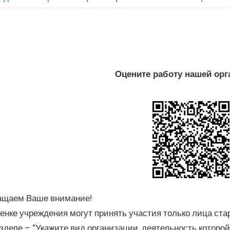
Оцените работу нашей орг
ащаем Ваше внимание!
енке учреждения могут принять участия только лица ста
зделе – “Укажите вид организации, деятельность которо