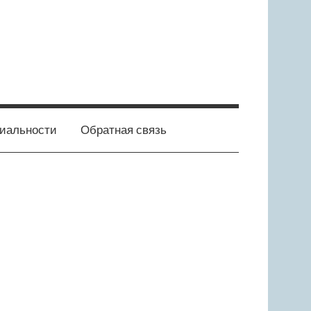
E-
vk.com
ok.ru
Политика
Политика
mail
конфиденциальности
конфиденциально
иальности
Обратная связь