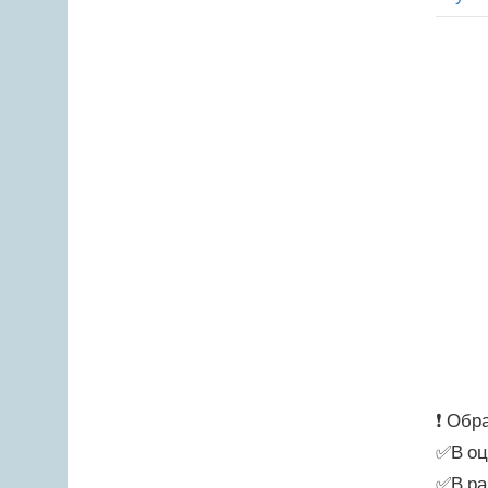
❗ Обр
✅В оц
✅В ра