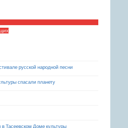
ящих
стивале русской народной песни
культуры спасали планету
и в Тасеевском Доме культуры