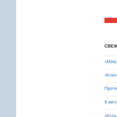
СВЕЖ
«Маку
«Ключ
Проти
8 авг
«Куль