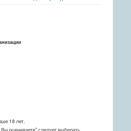
анизации
рше 18 лет.
й Вы оцениваете” следует выбирать