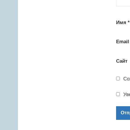
Имя
*
Emai
Сайт
Со
Ув