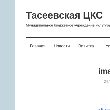
Skip
to
Тасеевская ЦКС
content
Муниципальное бюджетное учреждение культуры
Главная
Новости
Визитка
Ус
ima
24.
Prev