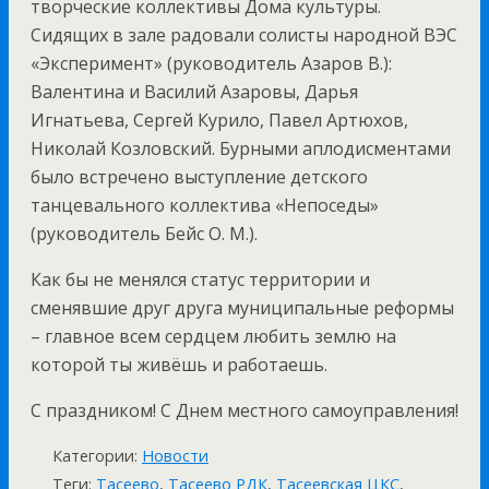
творческие коллективы Дома культуры.
Сидящих в зале радовали солисты народной ВЭС
«Эксперимент» (руководитель Азаров В.):
Валентина и Василий Азаровы, Дарья
Игнатьева, Сергей Курило, Павел Артюхов,
Николай Козловский. Бурными аплодисментами
было встречено выступление детского
танцевального коллектива «Непоседы»
(руководитель Бейс О. М.).
Как бы не менялся статус территории и
сменявшие друг друга муниципальные реформы
– главное всем сердцем любить землю на
которой ты живёшь и работаешь.
С праздником! С Днем местного самоуправления!
Категории:
Новости
Теги:
Тасеево
,
Тасеево РДК
,
Тасеевская ЦКС
,