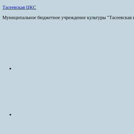
Skip
Тасеевская ЦКС
to
Муниципальное бюджетное учреждение культуры "Тасеевская ц
content
E-
mail
vk.com
ok.ru