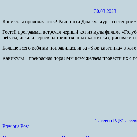
30.03.2023
Каникулы продолжаются! Районный Дом культуры гостеприимно 
Гостей программы встречал черный кот из мультфильма «Голуб
ребусы, искали героев на таинственных картинках, рисовали 
Больше всего ребятам понравилась игра «Stop картинка» в кото
Каникулы – прекрасная пора! Мы всем желаем провести их с п
Тасеево РДК
Тасее
Навигация
Previous Post
по