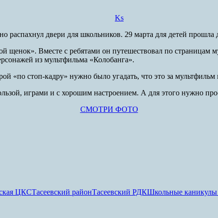
Ks
распахнул двери для школьников. 29 марта для детей прошла д
ой щенок». Вместе с ребятами он путешествовал по страницам м
персонажей из мультфильма «Колобанга».
рой «по стоп-кадру» нужно было угадать, что это за мультфильм 
ользой, играми и с хорошим настроением. А для этого нужно пр
СМОТРИ ФОТО
вская ЦКС
Тасеевский район
Тасеевский РДК
Школьные каникулы