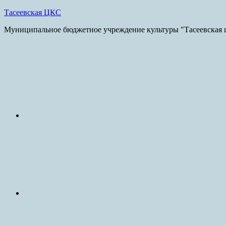
Skip
Тасеевская ЦКС
to
Муниципальное бюджетное учреждение культуры "Тасеевская ц
content
E-
mail
vk.com
ok.ru