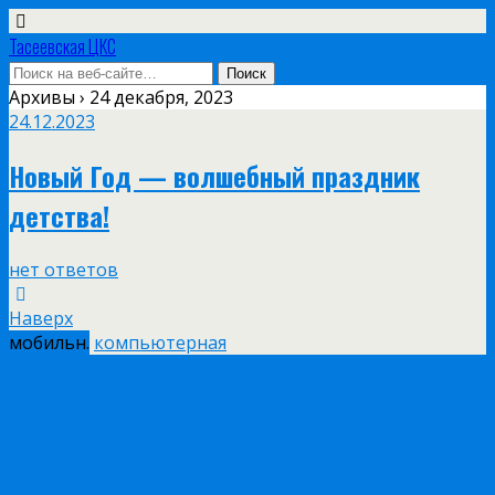
Тасеевская ЦКС
Архивы › 24 декабря, 2023
24.12.2023
Новый Год — волшебный праздник
детства!
нет ответов
Наверх
мобильн.
компьютерная