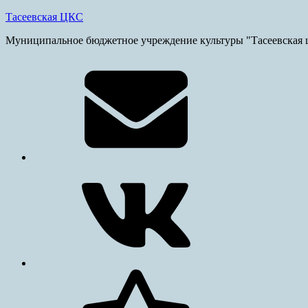
Skip
Тасеевская ЦКС
to
Муниципальное бюджетное учреждение культуры "Тасеевская ц
content
E-
mail
vk.com
ok.ru