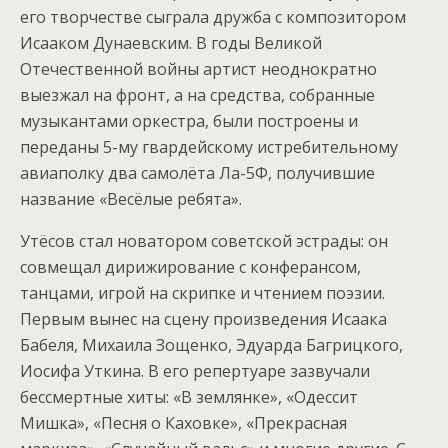
его творчестве сыграла дружба с композитором
Исааком Дунаевским. В годы Великой
Отечественной войны артист неоднократно
выезжал на фронт, а на средства, собранные
музыкантами оркестра, были построены и
переданы 5-му гвардейскому истребительному
авиаполку два самолёта Ла-5Ф, получившие
название «Весёлые ребята».
Утёсов стал новатором советской эстрады: он
совмещал дирижирование с конферансом,
танцами, игрой на скрипке и чтением поэзии.
Первым вынес на сцену произведения Исаака
Бабеля, Михаила Зощенко, Эдуарда Багрицкого,
Иосифа Уткина. В его репертуаре зазвучали
бессмертные хиты: «В землянке», «Одессит
Мишка», «Песня о Каховке», «Прекрасная