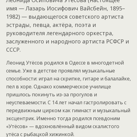
Леонида Осиповича Утёсова (настоящее
имя — Лазарь Иосифович Вайсбейн, 1895–
1982) — выдающегося советского артиста
эстрады, певца, актёра, поэта и
руководителя легендарного оркестра,
заслуженного и народного артиста РСФСР и
СССР.
Леонид Утёсов родился в Одессе в многодетной
семье. Уже в детстве проявлял музыкальные
способности: играл на скрипке, гитаре и балалайке,
пел в хоре. Однако коммерческое училище
пришлось покинуть из-за прогулов и
неуспеваемости. С 14 лет начал гастролировать с
передвижным цирком как гимнаст и музыкальный
эксцентрик. Именно тогда родился псевдоним
«Утёсов» — вдохновлённый видом скалистого
утёса с рыбацкой хижинкой.