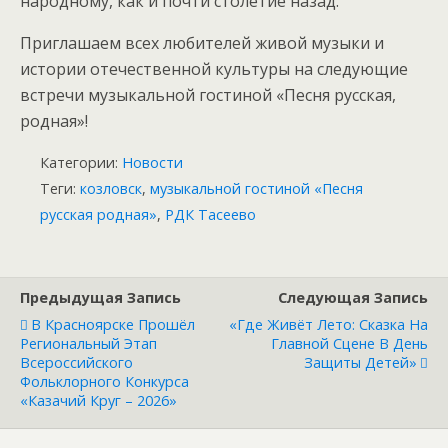
народному, как и почти столетие назад.
Приглашаем всех любителей живой музыки и
истории отечественной культуры на следующие
встречи музыкальной гостиной «Песня русская,
родная»!
Категории:
Новости
Теги:
козловск
,
музыкальной гостиной «Песня
русская родная»
,
РДК Тасеево
Предыдущая Запись
Следующая Запись
В Красноярске Прошёл
«Где Живёт Лето: Сказка На
Региональный Этап
Главной Сцене В День
Всероссийского
Защиты Детей»
Фольклорного Конкурса
«Казачий Круг – 2026»