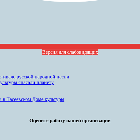
Версия для слабовидящих
стивале русской народной песни
культуры спасали планету
и в Тасеевском Доме культуры
Оцените работу нашей организации