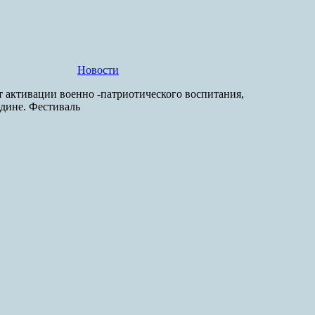
Новости
 активации военно -патриотического воспитания,
одине. Фестиваль