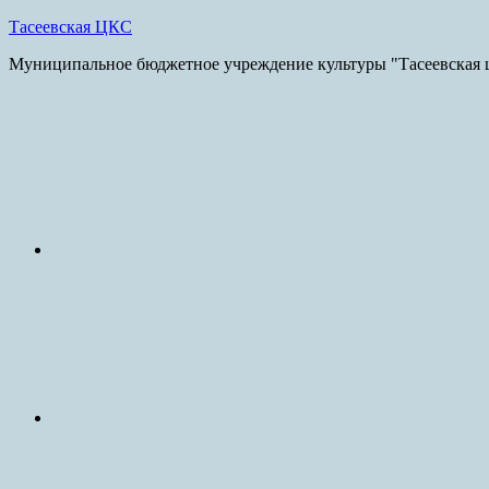
Skip
Тасеевская ЦКС
to
Муниципальное бюджетное учреждение культуры "Тасеевская ц
content
E-
mail
vk.com
ok.ru